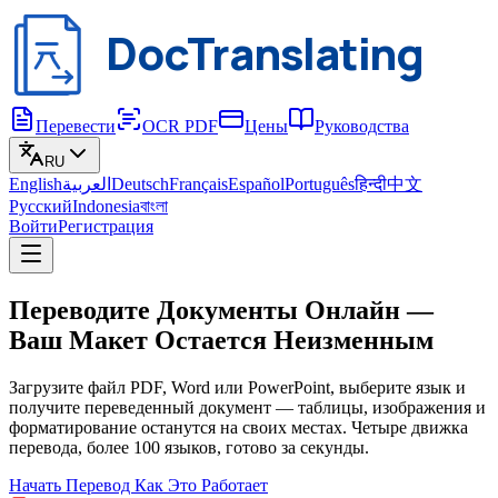
DocTranslating
Перевести
OCR PDF
Цены
Руководства
RU
English
العربية
Deutsch
Français
Español
Português
हिन्दी
中文
Русский
Indonesia
বাংলা
Войти
Регистрация
Переводите Документы Онлайн —
Ваш Макет Остается Неизменным
Загрузите файл PDF, Word или PowerPoint, выберите язык и
получите переведенный документ — таблицы, изображения и
форматирование останутся на своих местах. Четыре движка
перевода, более 100 языков, готово за секунды.
Начать Перевод
Как Это Работает