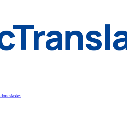
cTransl
ndonesia
বাংলা