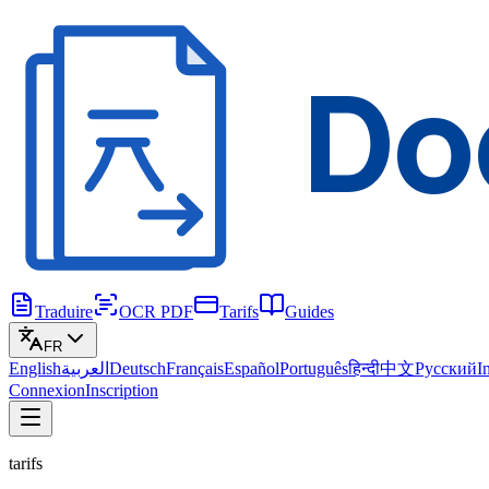
Do
Traduire
OCR PDF
Tarifs
Guides
FR
English
العربية
Deutsch
Français
Español
Português
हिन्दी
中文
Русский
I
Connexion
Inscription
tarifs