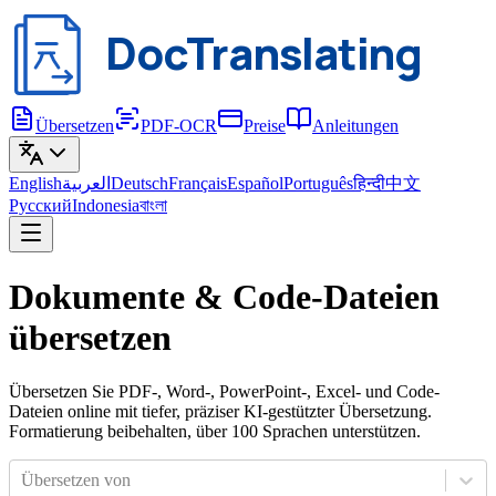
DocTranslating
Übersetzen
PDF-OCR
Preise
Anleitungen
English
العربية
Deutsch
Français
Español
Português
हिन्दी
中文
Русский
Indonesia
বাংলা
Dokumente & Code-Dateien
übersetzen
Übersetzen Sie PDF-, Word-, PowerPoint-, Excel- und Code-
Dateien online mit tiefer, präziser KI-gestützter Übersetzung.
Formatierung beibehalten, über 100 Sprachen unterstützen.
Übersetzen von