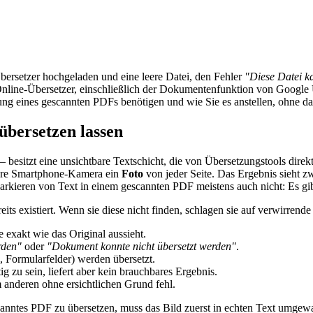
ersetzer hochgeladen und eine leere Datei, den Fehler
"Diese Datei k
Online-Übersetzer, einschließlich der Dokumentenfunktion von Google 
zung eines gescannten PDFs benötigen und wie Sie es anstellen, ohne da
bersetzen lassen
 besitzt eine unsichtbare Textschicht, die von Übersetzungstools dire
Ihre Smartphone-Kamera ein
Foto
von jeder Seite. Das Ergebnis sieht zw
as Markieren von Text in einem gescannten PDF meistens auch nicht: Es 
eits existiert. Wenn sie diese nicht finden, schlagen sie auf verwirren
e exakt wie das Original aussieht.
rden"
oder
"Dokument konnte nicht übersetzt werden"
.
, Formularfelder) werden übersetzt.
 zu sein, liefert aber kein brauchbares Ergebnis.
m anderen ohne ersichtlichen Grund fehl.
scanntes PDF zu übersetzen, muss das Bild zuerst in echten Text umgew