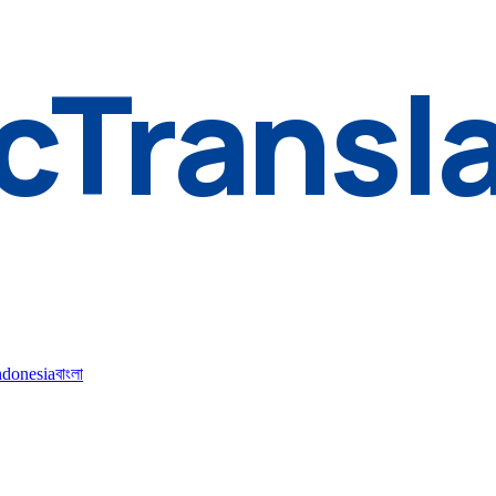
cTransl
ndonesia
বাংলা