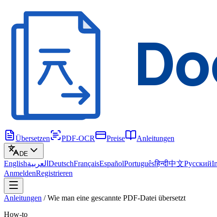
Do
Übersetzen
PDF-OCR
Preise
Anleitungen
DE
English
العربية
Deutsch
Français
Español
Português
हिन्दी
中文
Русский
I
Anmelden
Registrieren
Anleitungen
/
Wie man eine gescannte PDF-Datei übersetzt
How-to