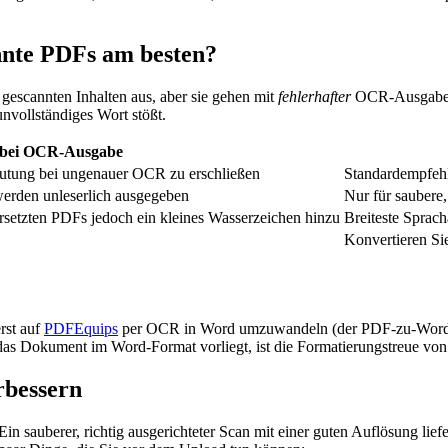
nnte PDFs am besten?
gescannten Inhalten aus, aber sie gehen mit
fehlerhafter
OCR-Ausgabe s
unvollständiges Wort stößt.
 bei OCR-Ausgabe
eutung bei ungenauer OCR zu erschließen
Standardempfehl
werden unleserlich ausgegeben
Nur für saubere
rsetzten PDFs jedoch ein kleines Wasserzeichen hinzu
Breiteste Sprac
Konvertieren Si
rst auf
PDFEquips
per OCR in Word umzuwandeln (der PDF-zu-Word-Konv
das Dokument im Word-Format vorliegt, ist die Formatierungstreue von
rbessern
n sauberer, richtig ausgerichteter Scan mit einer guten Auflösung liefer