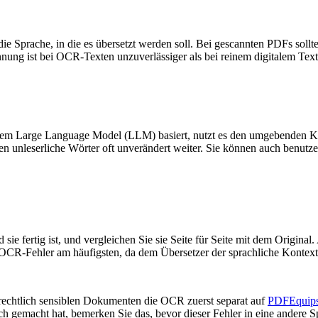
ie Sprache, in die es übersetzt werden soll. Bei gescannten PDFs sollten
nung ist bei OCR-Texten unzuverlässiger als bei reinem digitalem Text
einem Large Language Model (LLM) basiert, nutzt es den umgebenden K
iten unleserliche Wörter oft unverändert weiter. Sie können auch benut
ld sie fertig ist, und vergleichen Sie sie Seite für Seite mit dem Orig
 OCR-Fehler am häufigsten, da dem Übersetzer der sprachliche Kontext f
r rechtlich sensiblen Dokumenten die OCR zuerst separat auf
PDFEquip
emacht hat, bemerken Sie das, bevor dieser Fehler in eine andere Spr