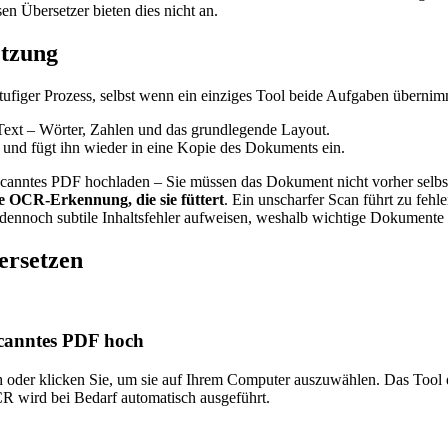
n Übersetzer bieten dies nicht an.
etzung
ufiger Prozess, selbst wenn ein einziges Tool beide Aufgaben übernim
n Text – Wörter, Zahlen und das grundlegende Layout.
n und fügt ihn wieder in eine Kopie des Dokuments ein.
escanntes PDF hochladen – Sie müssen das Dokument nicht vorher selbst
e OCR-Erkennung, die sie füttert
. Ein unscharfer Scan führt zu feh
 dennoch subtile Inhaltsfehler aufweisen, weshalb wichtige Dokumente
ersetzen
scanntes PDF hoch
 oder klicken Sie, um sie auf Ihrem Computer auszuwählen. Das Tool e
CR wird bei Bedarf automatisch ausgeführt.