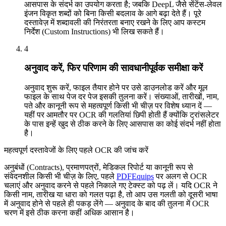
आसपास के संदर्भ का उपयोग करता है; जबकि DeepL जैसे सेंटेंस-लेवल
इंजन विकृत शब्दों को बिना किसी बदलाव के आगे बढ़ा देते हैं। पूरे
दस्तावेज़ में शब्दावली की निरंतरता बनाए रखने के लिए आप कस्टम
निर्देश (Custom Instructions) भी लिख सकते हैं।
4
अनुवाद करें, फिर परिणाम की सावधानीपूर्वक समीक्षा करें
अनुवाद शुरू करें, फाइल तैयार होने पर उसे डाउनलोड करें और मूल
फाइल के साथ पेज दर पेज इसकी तुलना करें। संख्याओं, तारीखों, नाम,
पते और कानूनी रूप से महत्वपूर्ण किसी भी चीज़ पर विशेष ध्यान दें —
यहीं पर आमतौर पर OCR की गलतियां छिपी होती हैं क्योंकि ट्रांसलेटर
के पास इन्हें खुद से ठीक करने के लिए आसपास का कोई संदर्भ नहीं होता
है।
महत्वपूर्ण दस्तावेजों के लिए पहले OCR की जांच करें
अनुबंधों (Contracts), प्रमाणपत्रों, मेडिकल रिपोर्ट या कानूनी रूप से
संवेदनशील किसी भी चीज़ के लिए, पहले
PDFEquips
पर अलग से OCR
चलाएं और अनुवाद करने से पहले निकाले गए टेक्स्ट को पढ़ लें। यदि OCR ने
किसी नाम, तारीख या धारा को गलत पढ़ा है, तो आप उस गलती को दूसरी भाषा
में अनुवाद होने से पहले ही पकड़ लेंगे — अनुवाद के बाद की तुलना में OCR
चरण में इसे ठीक करना कहीं अधिक आसान है।