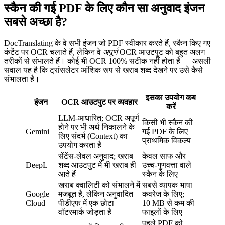
स्कैन की गई PDF के लिए कौन सा अनुवाद इंजन
सबसे अच्छा है?
DocTranslating के वे सभी इंजन जो PDF स्वीकार करते हैं, स्कैन किए गए
कंटेंट पर OCR चलाते हैं, लेकिन वे
अपूर्ण
OCR आउटपुट को बहुत अलग
तरीकों से संभालते हैं। कोई भी OCR 100% सटीक नहीं होता है — असली
सवाल यह है कि ट्रांसलेटर आंशिक रूप से खराब शब्द देखने पर उसे कैसे
संभालता है।
इसका उपयोग कब
इंजन
OCR आउटपुट पर व्यवहार
करें
LLM-आधारित; OCR अपूर्ण
किसी भी स्कैन की
होने पर भी अर्थ निकालने के
Gemini
गई PDF के लिए
लिए संदर्भ (Context) का
प्राथमिक विकल्प
उपयोग करता है
सेंटेंस-लेवल अनुवाद; खराब
केवल साफ और
DeepL
शब्द आउटपुट में भी खराब ही
उच्च-गुणवत्ता वाले
आते हैं
स्कैन के लिए
खराब क्वालिटी को संभालने में
सबसे व्यापक भाषा
Google
मजबूत है, लेकिन अनुवादित
कवरेज के लिए;
Cloud
पीडीएफ में एक छोटा
10 MB से कम की
वॉटरमार्क जोड़ता है
फाइलों के लिए
पहले PDF को