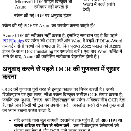
Microsoft
PDF फाइलें बिल्कुल भी
Word में बदलें (नीचे
Azure
स्वीकार नहीं करता है
देखें)
स्कैन की गई PDF पर अनुवाद इंजन
स्कैन की गई PDF पर Azure का उपयोग करना चाहते हैं?
Azure PDF को स्वीकार नहीं करता है, इसलिए समाधान यह है कि पहले
PDFEquips
पर स्कैन को OCR करें और Word में बदलें (PDF-to-Word
कनवर्टर दोनों चरणों को संभालता है), फिर प्राप्त .docx फाइल को Azure
इंजन के साथ DocTranslating पर अपलोड करें। एक बार Word फॉर्मेट में
आने के बाद, Azure की फॉर्मेटिंग सटीकता बेहतरीन होती है।
अनुवाद करने से पहले OCR की गुणवत्ता में सुधार
करना
OCR की गुणवत्ता पूरी तरह से इनपुट फाइल पर निर्भर करती है। अच्छे
रिज़ॉल्यूशन पर एक साफ, सीधा स्कैन बिल्कुल सटीक OCR तैयार करता है;
जबकि एक धुंधला, तिरछा, कम रिज़ॉल्यूशन का स्कैन अविश्वसनीय OCR देता
है, चाहे आप किसी भी टूल का उपयोग करें। अपलोड करने से पहले कुछ बातों
का ध्यान रखना अच्छा रहता है:
यदि आपके पास मूल कागजी दस्तावेज़ तक पहुंच है, तो
300 DPI या
उससे अधिक पर फिर से स्कैन करें
। कम रिज़ॉल्यूशन कैरेक्टर्स को
धुंधला कर देता है और OCR उन्हें गलत पढ़ता है।