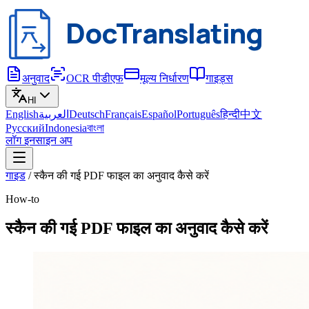
DocTranslating
अनुवाद
OCR पीडीएफ
मूल्य निर्धारण
गाइड्स
HI
English
العربية
Deutsch
Français
Español
Português
हिन्दी
中文
Русский
Indonesia
বাংলা
लॉग इन
साइन अप
गाइड
/
स्कैन की गई PDF फाइल का अनुवाद कैसे करें
How-to
स्कैन की गई PDF फाइल का अनुवाद कैसे करें