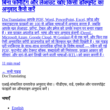
बिना फॉर्मेटिंग और लेआउट खोए किसी डॉक्यूमेंट का
अनुवाद कैसे करें
DocTranslating आपके PDF, Word, PowerPoint, Excel, कोड और
सबटाइटल्स फ़ाइलों का 100 से अधिक भाषाओं में अनुवाद करता है, जबकि
आपके मूल लेआउट, फ़ॉन्ट, टेबल और इमेज को उनके स्थान पर बनाए रखता
है। बस फ़ाइल अपलोड करें, भाषा और चार अनुवाद इंजनों (DeepL,
Microsoft Azure, Google Cloud, या Gemini) में से एक चुनें, और फिर एक
ऐसी अनुवादित कॉपी डाउनलोड करें जो बिल्कुल मूल जैसी दिखती है। यह गाइड
पूरी प्रक्रिया के साथ-साथ वास्तविक दुनिया के विशेष मामलों — स्कैन की गई
PDF, फुटनोट और टेक्स्ट बॉक्स, शब्दावली की निरंतरता, फ़ाइल आकार की
सीमाएं, और दाएं-से-बाएं लिखी जाने वाली भाषाओं (RTL) को कवर करती है।
11 min read
← सभी गाइड
DocTranslating
एआई-संचालित दस्तावेज़ अनुवाद सेवा। पीडीएफ, वर्ड, एक्सेल और पावरपॉइंट
फाइलों का ऑनलाइन अनुवाद करें।
भाषाएँ
English