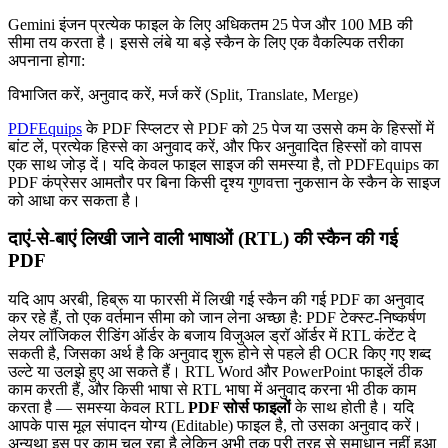
Gemini इंजन प्रत्येक फाइल के लिए अधिकतम 25 पेज और 100 MB की
सीमा तय करता है। इससे लंबे या बड़े स्कैन के लिए एक वैकल्पिक तरीका
अपनाना होगा:
विभाजित करें, अनुवाद करें, मर्ज करें (Split, Translate, Merge)
PDFEquips
के PDF स्प्लिटर से PDF को 25 पेज या उससे कम के हिस्सों में
बांट लें, प्रत्येक हिस्से का अनुवाद करें, और फिर अनुवादित हिस्सों को वापस
एक साथ जोड़ दें। यदि केवल फाइल साइज की समस्या है, तो PDFEquips का
PDF कंप्रेसर आमतौर पर बिना किसी दृश्य गुणवत्ता नुकसान के स्कैन के साइज
को आधा कर सकता है।
दाएं-से-बाएं लिखी जाने वाली भाषाओं (RTL) की स्कैन की गई
PDF
यदि आप अरबी, हिब्रू या फारसी में लिखी गई स्कैन की गई PDF का अनुवाद
कर रहे हैं, तो एक वर्तमान सीमा को जान लेना अच्छा है: PDF टेक्स्ट-निष्कर्षण
लेयर लॉजिकल रीडिंग ऑर्डर के बजाय विजुअल ड्रॉ ऑर्डर में RTL कंटेंट दे
सकती है, जिसका अर्थ है कि अनुवाद शुरू होने से पहले ही OCR किए गए शब्द
उल्टे या उलझे हुए आ सकते हैं। RTL Word और PowerPoint फाइलें ठीक
काम करती हैं, और किसी भाषा से RTL भाषा में अनुवाद करना भी ठीक काम
करता है — समस्या केवल RTL
PDF सोर्स फाइलों
के साथ होती है। यदि
आपके पास मूल संपादन योग्य (Editable) फाइल है, तो उसका अनुवाद करें।
अन्यथा इस पर काम चल रहा है लेकिन अभी तक पूरी तरह से समाधान नहीं हुआ